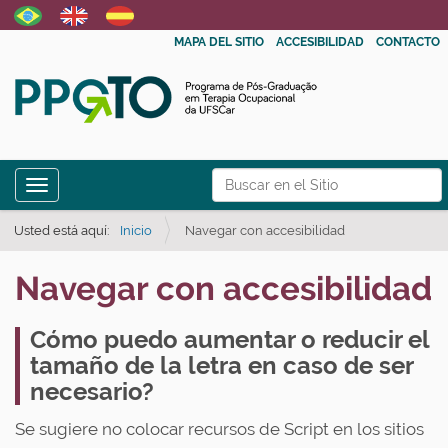
MAPA DEL SITIO
ACCESIBILIDAD
CONTACTO
N
Toggle navigation
a
Búsqueda Avanzada…
v
Usted está aquí:
Inicio
Navegar con accesibilidad
e
Navegar con accesibilidad
g
a
Cómo puedo aumentar o reducir el
ç
tamaño de la letra en caso de ser
ã
necesario?
o
Se sugiere no colocar recursos de Script en los sitios